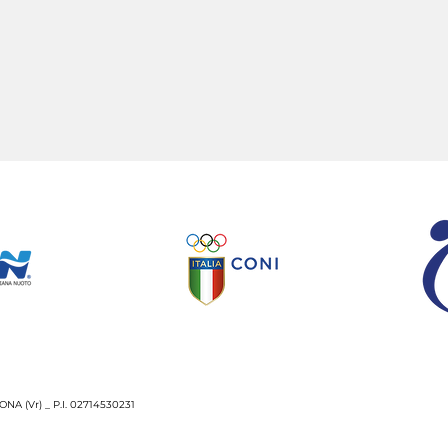
NA (Vr) _ P.I. 02714530231