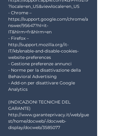
https://support.apple.com/kb/PH19219
?locale=en_US&viewlocale=en_US
- Chrome –
https://support.google.com/chrome/a
nswer/95647?hl=it-
IT&hlrm=fr&hlrm=en
- Firefox –
http://support.mozilla.org/it-
IT/kb/enable-and-disable-cookies-
website-preferences
- Gestione preferenze annunci
- Norme per la disattivazione della
Behavioral Advertising
- Add-on per disattivare Google
Analytics
(INDICAZIONI TECNICHE DEL
GARANTE)
http://www.garanteprivacy.it/web/gue
st/home/docweb/-/docweb-
display/docweb/3585077